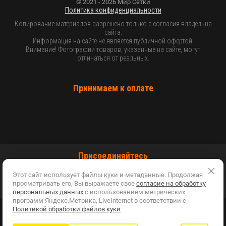
© 2021 - 2026 Мир Сетки
Политика конфиденциальности
Копирование материалов разрешено только с согласия владельца
сайта.
Информация на сайте не является публичной офертой.
Внимание! Фотографии товаров, указанные на сайте, могут
отличаться от реальных.
Принимаем к оплате
Присоединяйтесь
Этот сайт использует файлы куки и метаданные. Продолжая
просматривать его, Вы выражаете свое
согласие на обработку
персональных данных
с использованием метрических
программ Яндекс.Метрика, LiveInternet в соответствии с
Политикой обработки файлов куки