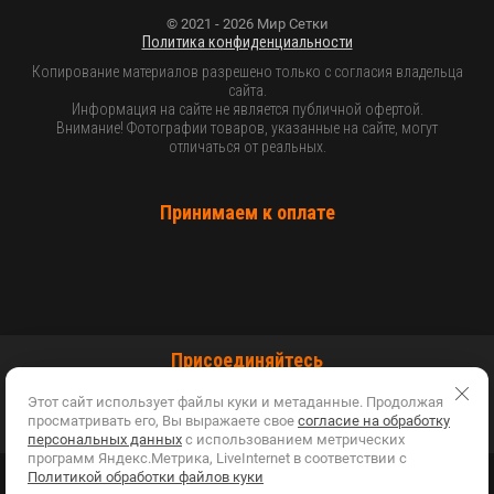
© 2021 - 2026 Мир Сетки
Политика конфиденциальности
Копирование материалов разрешено только с согласия владельца
сайта.
Информация на сайте не является публичной офертой.
Внимание! Фотографии товаров, указанные на сайте, могут
отличаться от реальных.
Принимаем к оплате
Присоединяйтесь
Этот сайт использует файлы куки и метаданные. Продолжая
просматривать его, Вы выражаете свое
согласие на обработку
персональных данных
с использованием метрических
программ Яндекс.Метрика, LiveInternet в соответствии с
Политикой обработки файлов куки