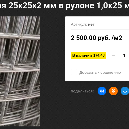
 25х25х2 мм в рулоне 1,0х25 
Артикул:
нет
2 500.00
руб. /м2
−
В наличии
174.43
Добавить к сравнению
поделиться: