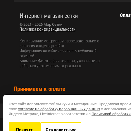
Интернет-магазин сетки
Опла
© 2021 - 2026 Мир Сетки
Политика конфиденциальности
Копирование материалов разрешено только с
согласия владельца сайта.
Информация на сайте не является публичной
офертой.
Внимание! Фотографии товаров, указанные на
сайте, могут отличаться от реальных.
Принимаем к оплате
Этот сайт использует файлы куки и метаданные. Продолжая просм
свое
согласие на обработку персональных данных
с использовани
Присоединяйтесь
Яндекс.Метрика, LiveInternet в соответствии с
Политикой обработки
Принять
Отклонить все