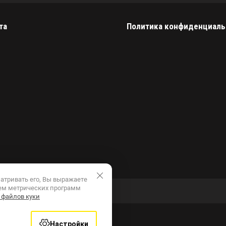
та
Политика конфиденциаль
атривать его, Вы выражаете
ем метрических программ
 файлов куки
Настройки